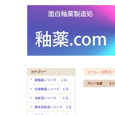
カテゴリー
ホーム
化粧泥シ
＞
新釉薬シリーズ １㍑
グレー化粧 ５リ
伝統釉薬シリーズ １㍑
化粧泥シリーズ １㍑
熔化化粧泥シリーズ １㍑