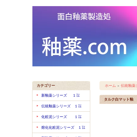
カテゴリー
ホーム
伝統釉薬
＞
新釉薬シリーズ １㍑
タルク白マット釉
伝統釉薬シリーズ １㍑
化粧泥シリーズ １㍑
熔化化粧泥シリーズ １㍑