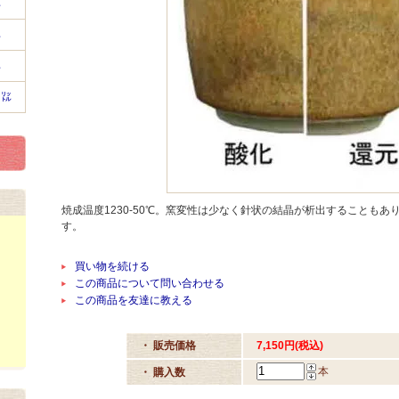
㍑
㍑
㍑
５㍑
焼成温度1230-50℃。窯変性は少なく針状の結晶が析出することも
す。
買い物を続ける
この商品について問い合わせる
この商品を友達に教える
・ 販売価格
7,150円(税込)
本
・ 購入数