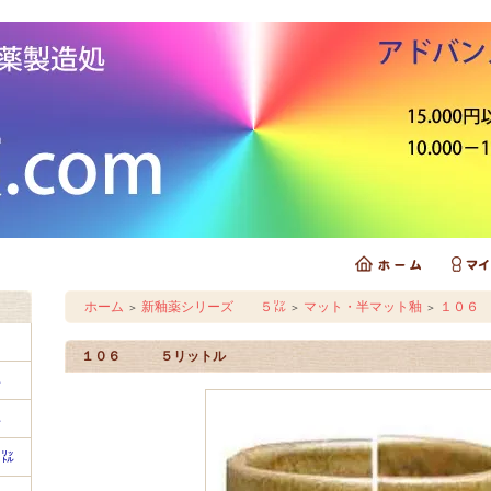
ホーム
新釉薬シリーズ ５㍑
マット・半マット釉
１０６
＞
＞
＞
㍑
１０６ ５リットル
㍑
㍑
１㍑