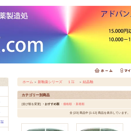
ホーム
新釉薬シリーズ １㍑
結晶釉
＞
＞
㍑
カテゴリー別商品
㍑
[並び順を変更]
・おすすめ順
・価格順
・新着順
㍑
全 [23] 商品中 [1-12] 商品を表示しています。
１㍑