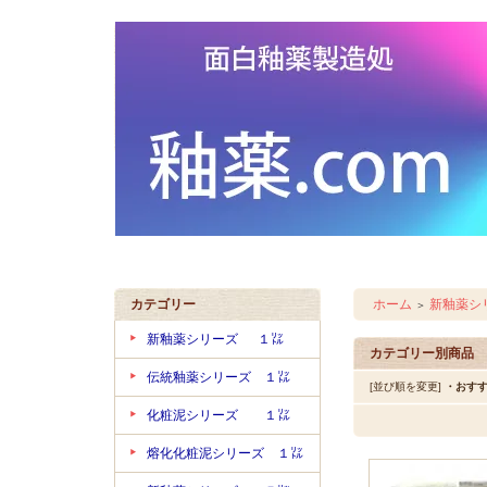
カテゴリー
ホーム
新釉薬
＞
新釉薬シリーズ １㍑
カテゴリー別商品
伝統釉薬シリーズ １㍑
[並び順を変更]
・おす
化粧泥シリーズ １㍑
熔化化粧泥シリーズ １㍑