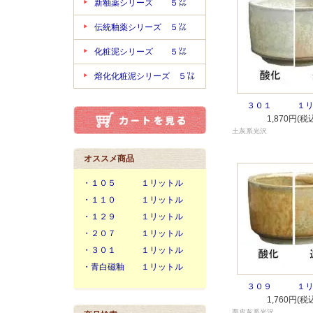
新釉薬シリーズ ５㍑
伝統釉薬シリーズ ５㍑
化粧泥シリーズ ５㍑
熔化化粧泥シリーズ ５㍑
３０１ １リ
1,870円(税
土灰系光沢
オススメ商品
・１０５ １リットル
・１１０ １リットル
・１２９ １リットル
・２０７ １リットル
・３０１ １リットル
・青白磁釉 １リットル
３０９ １リ
1,760円(税
栗皮灰系光沢